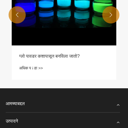


ा जातो?
आमच्याबद्दल
उत्पादने