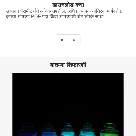
डाउनलोड करा
उत्पादन पॅरामीटर्सचे अधिक तपशील, अधिक व्यापक तांत्रिक मार्गदर्शन,
कृपया आमच्या PDF पहा किंवा आमच्याशी थेट संपर्क साधा.
«
»
बातम्या शिफारशी
अग्निरोधकांमध्ये फॉस्फरस मालिका व
अधिक प i हा >>