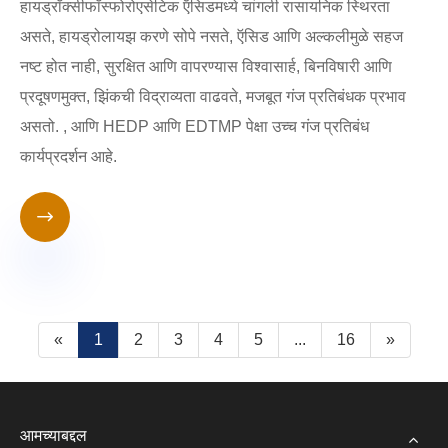
हायड्रॉक्सीफॉस्फोरोएसेटिक ऍसिडमध्ये चांगली रासायनिक स्थिरता
असते, हायड्रोलायझ करणे सोपे नसते, ऍसिड आणि अल्कलीमुळे सहज
नष्ट होत नाही, सुरक्षित आणि वापरण्यास विश्वासार्ह, बिनविषारी आणि
प्रदूषणमुक्त, झिंकची विद्राव्यता वाढवते, मजबूत गंज प्रतिबंधक प्रभाव
असतो. , आणि HEDP आणि EDTMP पेक्षा उच्च गंज प्रतिबंध
कार्यप्रदर्शन आहे.

«
1
2
3
4
5
...
16
»
आमच्याबद्दल