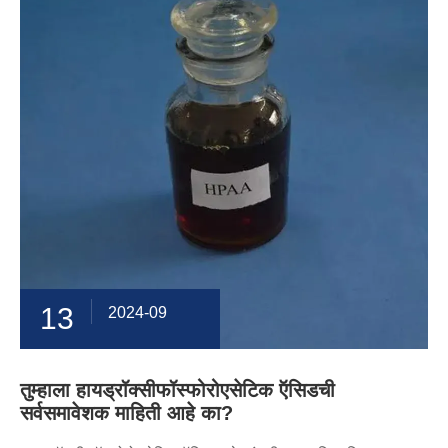
13
2024-09
तुम्हाला हायड्रॉक्सीफॉस्फोरोएसेटिक ऍसिडची
सर्वसमावेशक माहिती आहे का?