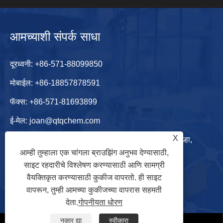
आमच्याशी संपर्क साधा
दूरध्वनी:
+86-571-88099850
मोबाईल:
+86-18857878591
फॅक्स: +86-571-81693899
ई-मेल:
joan@qtqchem.com
X
पत्ता: शानशुयुआन, किंगशुईवान व्हिला, झोंगताई स्ट्रीट, युहंग जिल्हा,
आम्ही तुम्हाला एक चांगला ब्राउझिंग अनुभव देण्यासाठी,
हांगझोउ शहर, झेजियांग प्रांत, चीन
साइट रहदारीचे विश्लेषण करण्यासाठी आणि सामग्री
वैयक्तिकृत करण्यासाठी कुकीज वापरतो. ही साइट
वापरून, तुम्ही आमच्या कुकीजच्या वापरास सहमती
देता.
गोपनीयता धोरण
नकार द्या
स्वीकारा