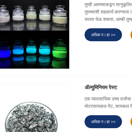
तुम्ही आमच्याकडून सानुकूलित
तुमच्याशी सहकार्य करण्यास 
सल्ला घेऊ शकता, आम्ही तुम्ह
अधिक प i हा >>
ॲल्युमिनियम पेस्ट
एक व्यावसायिक उच्च दर्जाचा नि
मोटरसायकल पेंट, सायकल पें
अधिक प i हा >>