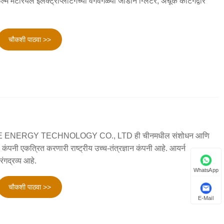
 मटेरियल इलेक्ट्रोप्लेटिंगच्या वेगवेगळ्या जाडीने ग्लिटर, अचूक कटिंगद्वारे
चौकशी पाठवा >>
NERGY TECHNOLOGY CO., LTD ही चीनमधील संशोधन आणि
कंपनी एकत्रित करणारी राष्ट्रीय उच्च-तंत्रज्ञान कंपनी आहे. आयर्न
गद्रव्य आहे.
WhatsApp
चौकशी पाठवा >>
E-Mail