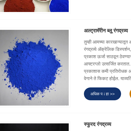
अल्ट्रामॅरीन ब्लू रंगद्रव्य
तुम्ही आमच्या कारखान्यातून अ
रंगद्रव्ये ॲक्रेलिक डिस्पर्शन
प्रकाश ऊर्जा साठवून ठेवण्
आफ्टरग्लो उत्सर्जित करतात. अ
प्रकाशास कमी प्रतिरोधक अस
वेगाने ते फिकट होईल. याव्य
अधिक प i हा >>
स्फुरद रंगद्रव्य