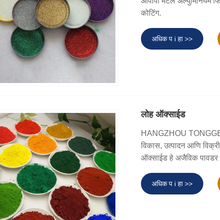
ओपीपी मेटल ॲल्युमिनियम फिल्म
कोटिंग.
अधिक प i हा >>
लोह ऑक्साईड
HANGZHOU TONGGE E
विकास, उत्पादन आणि विक्री 
ऑक्साईड हे अजैविक पावडर रं
अधिक प i हा >>