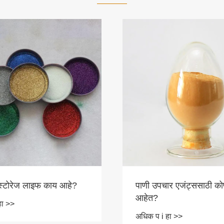
स्टोरेज लाइफ काय आहे?
पाणी उपचार एजंट्ससाठी कोण
आहेत?
हा >>
अधिक प i हा >>