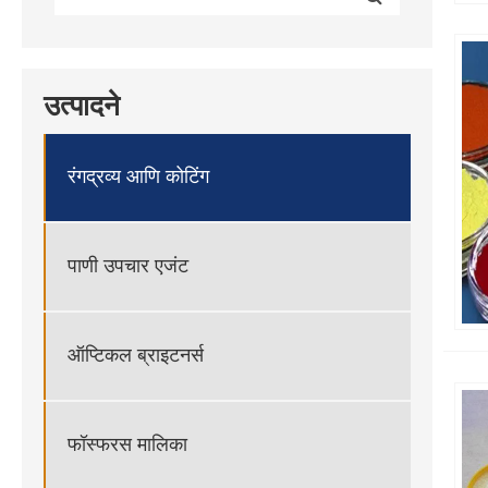
उत्पादने
रंगद्रव्य आणि कोटिंग
पाणी उपचार एजंट
ऑप्टिकल ब्राइटनर्स
फॉस्फरस मालिका