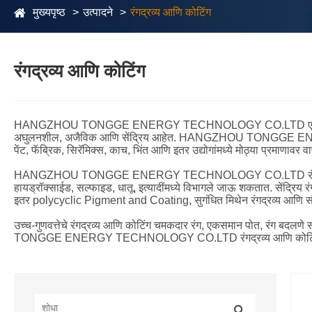
मुख्यपृष्ठ
उत्पादने
रंगद्रव्य आणि कोटिंग
रंगद्रव्य आणि कोटिंग
HANGZHOU TONGGE ENERGY TECHNOLOGY CO.LTD एक व्यावसायिक चायना रं
अघुलनशील, अजैविक आणि सेंद्रिय आहेत. HANGZHOU TONGGE ENERGY T
पेंट, फॅब्रिक, सिरॅमिक्स, काच, भिंत आणि इतर उद्योगांमध्ये मोठ्या प्रमाणावर 
HANGZHOU TONGGE ENERGY TECHNOLOGY CO.LTD रंगद्रव
हायड्रॉक्साईड, सल्फाइड, धातू, इत्यादींमध्ये विभागले जाऊ शकतात. सेंद्
इतर polycyclic Pigment and Coating, सुगंधित मिथेन रंगद्रव्य आणि संय
उच्च-गुणवत्तेचे रंगद्रव्य आणि कोटिंग चमकदार रंग, एकसमान पोत, रंग बदलणे
TONGGE ENERGY TECHNOLOGY CO.LTD रंगद्रव्य आणि कोटिंग उत्पादने अ