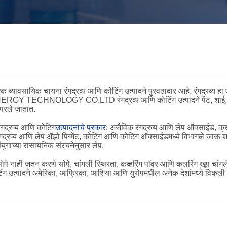
गद्रव्य आणि कोटिंग उत्पादने पुरवठादार आहे. रंगद्रव्य हा एक पदार्थ 
ECHNOLOGY CO.LTD रंगद्रव्य आणि कोटिंग उत्पादने पेंट, शाई, मलम, 
वापरले जातात.
्य आणि कोटिंग
उत्पादनांचे प्रकार
: अजैविक रंगद्रव्य आणि लेप ऑक्साईड, क्रोम
रिय रंगद्रव्य आणि लेप ॲझो पिग्मेंट, कोटिंग आणि कोटिंग ऑक्साईडमध्ये विभा
ुगाच्या रासायनिक संरचनेनुसार लेप.
 सोपे नाही जतन करणे सोपे, चांगली स्थिरता, कव्हरिंग पॉवर आणि कलरिंग खूप चा
मेरिका, आफ्रिका, आशिया आणि युरोपमधील अनेक देशांमध्ये विकली जातात. आ