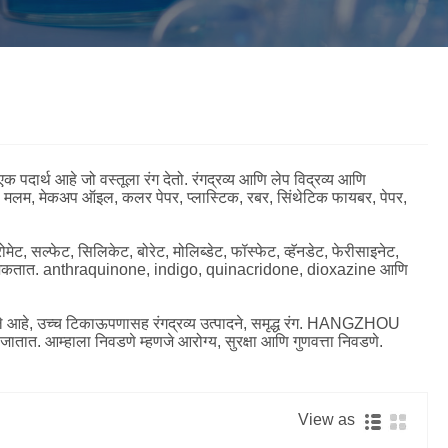
český
ελληνικά
український
Javanese
فارسی
தமிழ்
తెలుగు
नेपाली
Burmese
български
ລາວ
Latine
आहे जो वस्तूला रंग देतो. रंगद्रव्य आणि लेप विद्रव्य आणि
Қазақша
Euskal
Azərbaycan
मेकअप ऑइल, कलर पेपर, प्लास्टिक, रबर, सिंथेटिक फायबर, पेपर,
Slovenský jazyk
Македонски
Lietuvos
ेट, सल्फेट, सिलिकेट, बोरेट, मोलिब्डेट, फॉस्फेट, व्हॅनडेट, फेरीसाइनेट,
गले जाऊ शकतात. anthraquinone, indigo, quinacridone, dioxazine आणि
Eesti Keel
Română
Slovenski
मराठी
Srpski језик
ंगले आहे, उच्च टिकाऊपणासह रंगद्रव्य उत्पादने, समृद्ध रंग. HANGZHOU
म्हाला निवडणे म्हणजे आरोग्य, सुरक्षा आणि गुणवत्ता निवडणे.
View as