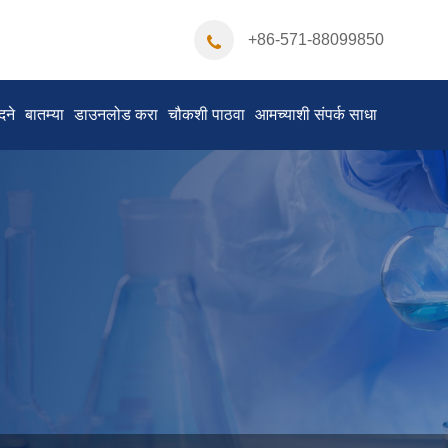
+86-571-88099850
दने
बातम्या
डाउनलोड करा
चौकशी पाठवा
आमच्याशी संपर्क साधा