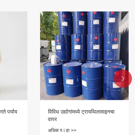

ते पर्याय
विविध उद्योगांमध्ये ट्रायथिलामाइनचा
वापर
अधिक प i हा >>