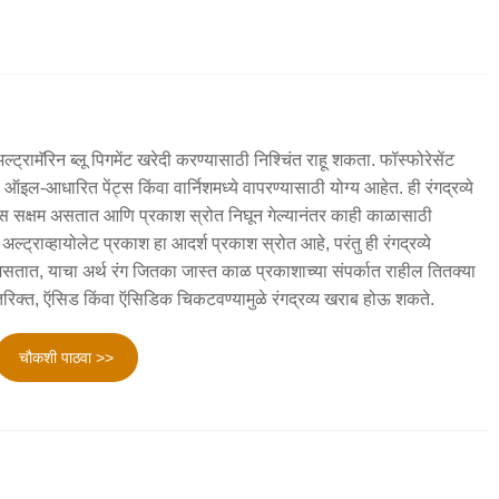
ल्ट्रामॅरिन ब्लू पिगमेंट खरेदी करण्यासाठी निश्चिंत राहू शकता. फॉस्फोरेसेंट
, ऑइल-आधारित पेंट्स किंवा वार्निशमध्ये वापरण्यासाठी योग्य आहेत. ही रंगद्रव्ये
यास सक्षम असतात आणि प्रकाश स्रोत निघून गेल्यानंतर काही काळासाठी
ल्ट्राव्हायोलेट प्रकाश हा आदर्श प्रकाश स्रोत आहे, परंतु ही रंगद्रव्ये
तात, याचा अर्थ रंग जितका जास्त काळ प्रकाशाच्या संपर्कात राहील तितक्या
तिरिक्त, ऍसिड किंवा ऍसिडिक चिकटवण्यामुळे रंगद्रव्य खराब होऊ शकते.
चौकशी पाठवा >>