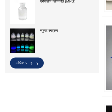
प्रोपीलीन ग्लायकोल (MPG)
स्फुरद रंगद्रव्य
अधिक प i हा