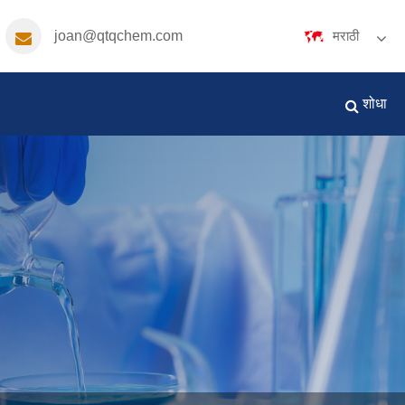
joan@qtqchem.com
मराठी
English
Español
Português
शोधा
русский
Français
日本語
Deutsch
tiếng Việt
Italiano
Nederlands
Polski
ภาษาไทย
한국어
Svenska
magyar
Malay
বাংলা ভাষার
Dansk
Suomi
हिन्दी
Pilipino
Türkçe
Gaeilge
العربية
Indonesia
Norsk‎
تمل