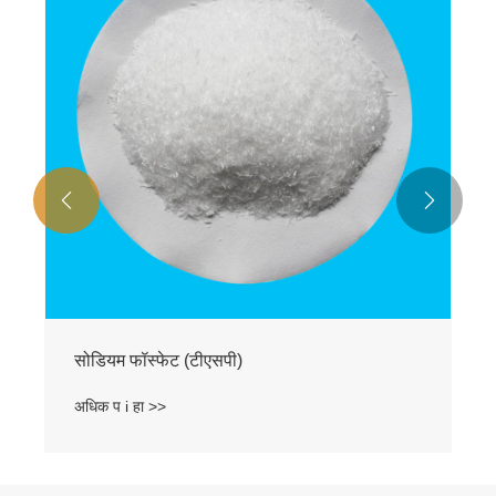


सोडियम फॉस्फेट (टीएसपी)
अधिक प i हा >>