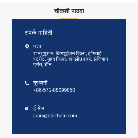
चौकशी पाठवा
संपर्क माहिती
पत्ता

शानशुयुआन, किंगशुईवान व्हिला, झोंगताई
स्ट्रीट, युहंग जिल्हा, हांगझोउ शहर, झेजियांग
प्रांत, चीन
दूरध्वनी

+86-571-88099850
ई-मेल

joan@qtqchem.com