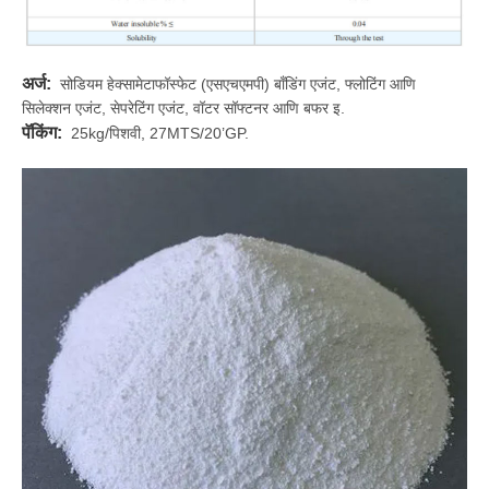
अर्ज:
सोडियम हेक्सामेटाफॉस्फेट (एसएचएमपी) बाँडिंग एजंट, फ्लोटिंग आणि
सिलेक्शन एजंट, सेपरेटिंग एजंट, वॉटर सॉफ्टनर आणि बफर इ.
पॅकिंग:
25kg/पिशवी, 27MTS/20’GP.