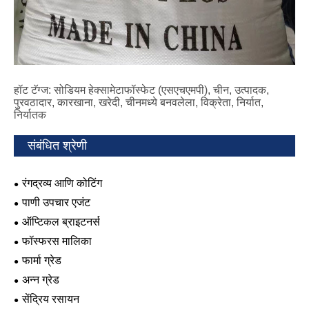
हॉट टॅग्ज: सोडियम हेक्सामेटाफॉस्फेट (एसएचएमपी), चीन, उत्पादक,
पुरवठादार, कारखाना, खरेदी, चीनमध्ये बनवलेला, विक्रेता, निर्यात,
निर्यातक
संबंधित श्रेणी
रंगद्रव्य आणि कोटिंग
पाणी उपचार एजंट
ऑप्टिकल ब्राइटनर्स
फॉस्फरस मालिका
फार्मा ग्रेड
अन्न ग्रेड
सेंद्रिय रसायन