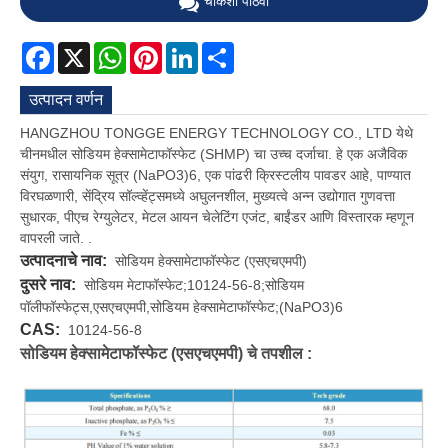
चौकशी पाठवा
Facebook
X
WhatsApp
Pinterest
LinkedIn
Share
उत्पादन वर्णन
HANGZHOU TONGGE ENERGY TECHNOLOGY CO., LTD येथे
चीनमधील सोडियम हेक्सामेटाफॉस्फेट (SHMP) चा उच्च दर्जाचा. हे एक अजैविक
संयुग, रासायनिक सूत्र (NaPO3)6, एक पांढरी क्रिस्टलीय पावडर आहे, पाण्यात
विरघळणारी, सेंद्रिय सॉल्व्हेंट्समध्ये अघुलनशील, मुख्यत्वे अन्न उद्योगात गुणवत्ता
सुधारक, पीएच रेग्युलेटर, मेटल आयन चेलेटिंग एजंट, बाईंडर आणि विस्तारक म्हणून
वापरली जाते. .
उत्पादनाचे नाव:
सोडियम हेक्सामेटाफॉस्फेट (एसएचएमपी)
दुसरे नाव:
सोडियम मेटाफॉस्फेट;10124-56-8;सोडियम
पॉलीफॉस्फेट्स,एसएचएमपी,सोडियम हेक्सामेटाफॉस्फेट;(NaPO3)6
CAS:
10124-56-8
सोडियम हेक्सामेटाफॉस्फेट (एसएचएमपी) चे तपशील :