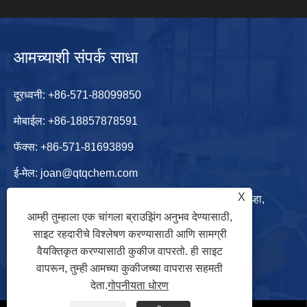
आमच्याशी संपर्क साधा
दूरध्वनी:
+86-571-88099850
मोबाईल:
+86-18857878591
फॅक्स: +86-571-81693899
ई-मेल:
joan@qtqchem.com
X
पत्ता: शानशुयुआन, किंगशुईवान व्हिला, झोंगताई स्ट्रीट, युहंग जिल्हा,
आम्ही तुम्हाला एक चांगला ब्राउझिंग अनुभव देण्यासाठी,
हांगझोउ शहर, झेजियांग प्रांत, चीन
साइट रहदारीचे विश्लेषण करण्यासाठी आणि सामग्री
वैयक्तिकृत करण्यासाठी कुकीज वापरतो. ही साइट
वापरून, तुम्ही आमच्या कुकीजच्या वापरास सहमती
देता.
गोपनीयता धोरण