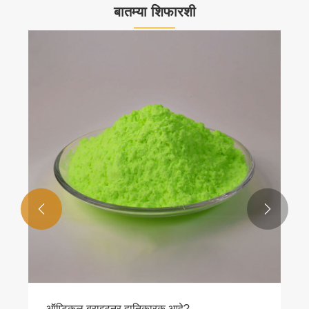
बातम्या शिफारशी


ऑप्टिकल ब्राइटनर हानिकारक आहे?