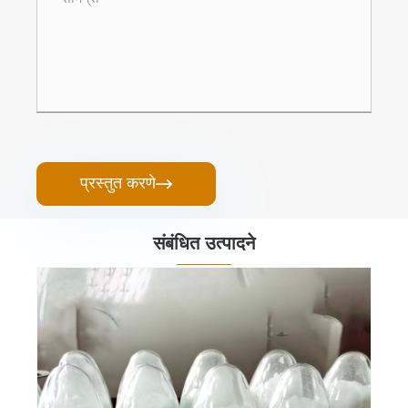
प्रस्तुत करणे

संबंधित उत्पादने