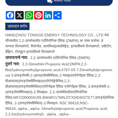
चौकशी पाठवा
Facebook
X
WhatsApp
Pinterest
LinkedIn
Share
उत्पादन वर्णन
HANGZHOU TONGGE ENERGY TECHNOLOGY CO., LTD येथे
चीनमधील 2,2-डायमेथलॉल प्रोपियोनिक ऍसिड (DMPA) चा उच्च दर्जाचा. हे
पाण्यात विरघळणारे, मिथेनॉल, डायमिथाइलफॉर्माईड, इत्यादींमध्ये विरघळणारे, एसीटोन,
बेंझिन, टोल्युइन इत्यादींमध्ये विरघळणारे
उत्पादनाचे नाव:
2,2-डायमेथलॉल प्रोपियोनिक ऍसिड (DMPA)
दुसरे नाव:
2,2-Dimethlol Propionic Acid;DMPA;2,2-
Bis(hydroxymethyl)propionic acid;4767-03-7;Dimethylolpropionic
cid 3-हायड्रॉक्सी-2-(हायड्रॉक्सीमेथिल)-2-मेथाइलप्रोपॅनोइक ऍसिड;2,2-
बीआयएस(हायड्रोक्सीमिथाइल)प्रोपॅनोईकॅसिड;2,2-
बीआयएस(हायड्रॉक्सीमेथिल)प्रोपॅनोइक ऍसिड प्रोपॅनोइक ऍसिड, 3-हायड्रॉक्सी-2-
(हायड्रॉक्सीमिथाइल)-2-मिथाइल- 2,2-डायमेथिलॉलप्रोपियोनिक
ऍसिड;MFCD00004199;4NHI8V17MN;DTXSID4027577;हायड्रॅक्रेलिक
ऍसिड, 2-(हायड्रॉक्सीमेथिल)-2-मिथाइल- NSC 96616;NSC-
96616;.alpha.,.alpha.-Dimethylolpropionic acid;Propionic acid,
2,2-bis(hydroxymethyl)- .alpha.,.alpha.-