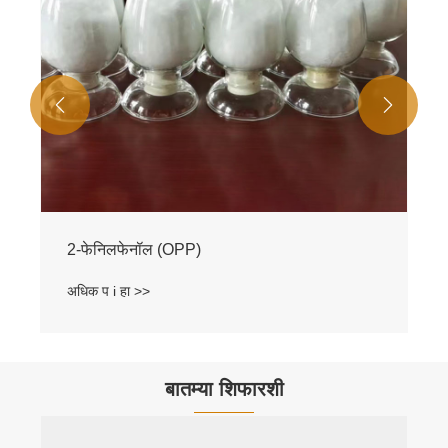


2-फेनिलफेनॉल (OPP)
अधिक प i हा >>
बातम्या शिफारशी