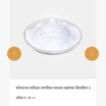
े सुरक्षित आहे का


फॉस्फरस मालिका जागतिक स्तरावर खतांच्या किंमतींवर कसा परिणाम
अधिक प i हा >>