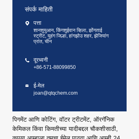
संपर्क माहिती
पत्ता

शानशुयुआन, किंगशुईवान व्हिला, झोंगताई
स्ट्रीट, युहंग जिल्हा, हांगझोउ शहर, झेजियांग
प्रांत, चीन
दूरध्वनी

+86-571-88099850
ई-मेल

joan@qtqchem.com
पिगमेंट आणि कोटिंग, वॉटर ट्रीटमेंट, ऑरगॅनिक
केमिकल किंवा किमतीच्या यादीबद्दल चौकशीसाठी,
कृपया आम्हाला तुमचा ईमेल पाठवा आणि आम्ही 24