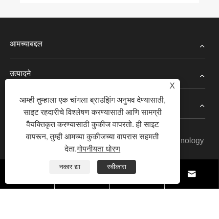
आमच्याबद्दल
उत्पादने
X
आम्ही तुम्हाला एक चांगला ब्राउझिंग अनुभव देण्यासाठी,
बातम्या
साइट रहदारीचे विश्लेषण करण्यासाठी आणि सामग्री
वैयक्तिकृत करण्यासाठी कुकीज वापरतो. ही साइट
वापरून, तुम्ही आमच्या कुकीजच्या वापरास सहमती
Copyright© 2024 Hangzhou Tongge Energy Technology
देता.
गोपनीयता धोरण
Co., Ltd. सर्व हक्क राखीव.
नकार द्या
स्वीकारा
Links
|
Sitemap
|
RSS
|
XML
|
गोपनीयता धोरण
|



