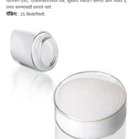
फिनिशिंग एजंट, प्रकाशसंवेदनशील राळ, चुंबकीय रेकॉर्डिंग सामग्री आणि चिकट इ.
तयार करण्यासाठी वापरले जाते.
पॅकिंग:
25 किलो/पिशवी.