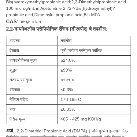
Bis(hydroxymethyl)propionic acid;2,2-Dimethylolpropionic acid
100 microg/mL in Acetonitrile 2,?2-?Bis(hydroxymethyl)?
propionic acid;Dimethylol propionic acid;Bis-MPA
CAS:
४७६७-०३-७
2,2-डायमेथलॉल प्रोपियोनिक ऍसिड (डीएमपीए) चे तपशील:
आयटम
तपशील
देखावा
फ्री फ्लोइंग ग्रॅन्युलर सॉलिड
हायड्रोक्सिल मूल्य
≥24.0%
शुद्धता
≥99%
तटस्थ समतुल्य
≤१४१.०
ओलावा
≤0.3%
मेल्टिंग पॉइंट
178-185℃
राख
≤0.03%
ऍसिड मूल्य
405～425 mg KOH/g
अर्ज:
2,2-Dimethlol Propionic Acid (DMPA) हे पॉलीयुरेथेन इमल्शन लेदर