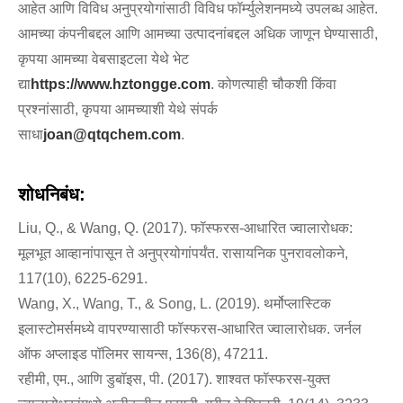
आहेत आणि विविध अनुप्रयोगांसाठी विविध फॉर्म्युलेशनमध्ये उपलब्ध आहेत.
आमच्या कंपनीबद्दल आणि आमच्या उत्पादनांबद्दल अधिक जाणून घेण्यासाठी,
कृपया आमच्या वेबसाइटला येथे भेट
द्या
https://www.hztongge.com
. कोणत्याही चौकशी किंवा
प्रश्नांसाठी, कृपया आमच्याशी येथे संपर्क
साधा
joan@qtqchem.com
.
शोधनिबंध:
Liu, Q., & Wang, Q. (2017). फॉस्फरस-आधारित ज्वालारोधक:
मूलभूत आव्हानांपासून ते अनुप्रयोगांपर्यंत. रासायनिक पुनरावलोकने,
117(10), 6225-6291.
Wang, X., Wang, T., & Song, L. (2019). थर्मोप्लास्टिक
इलास्टोमर्समध्ये वापरण्यासाठी फॉस्फरस-आधारित ज्वालारोधक. जर्नल
ऑफ अप्लाइड पॉलिमर सायन्स, 136(8), 47211.
रहीमी, एम., आणि डुबॉइस, पी. (2017). शाश्वत फॉस्फरस-युक्त