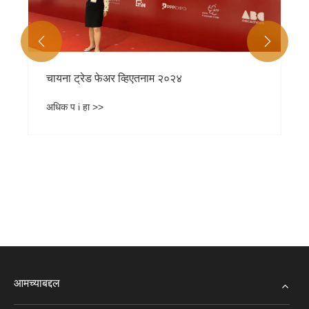


चायना ट्रेड फेअर व्हिएतनाम २०२४
अधिक प i हा >>
आमच्याबद्दल