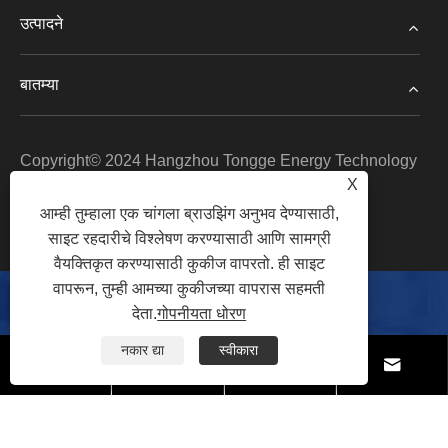
उत्पादने
बातम्या
Copyright© 2024 Hangzhou Tongge Energy Technology
X
Co., Ltd. सर्व हक्क राखीव.
आम्ही तुम्हाला एक चांगला ब्राउझिंग अनुभव देण्यासाठी,
Links
|
Sitemap
|
RSS
|
XML
|
गोपनीयता धोरण
|
साइट रहदारीचे विश्लेषण करण्यासाठी आणि सामग्री
वैयक्तिकृत करण्यासाठी कुकीज वापरतो. ही साइट
वापरून, तुम्ही आमच्या कुकीजच्या वापरास सहमती
देता.
गोपनीयता धोरण
आमच्याशी संपर्क साधा
नकार द्या
स्वीकारा




दूरध्वनी:
+86-571-88099850
मोबाईल:
+86-18857878591