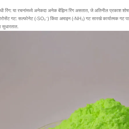
गंधी रिंग: या रचनांमध्ये अनेकदा अनेक बेंझिन रिंग असतात, जे अतिनील प्रकाश श
लोरोसेंट गट: सल्फोनेट (-SO₃⁻) किंवा अमाइन (-NH₂) गट सारखे कार्यात्मक गट पाण
ता सुधारतात.