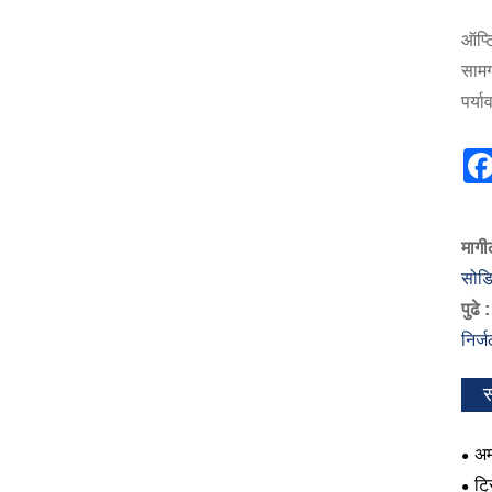
ऑप्ट
सामग्
पर्य
मागी
सोडि
पुढे :
निर्
स
अम
फरक
ट्