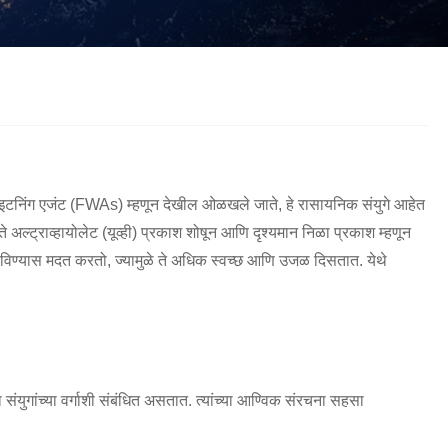
český
ελληνικά
український
Javanese
فارسی
தமிழ்
తెలుగు
नेपाली
Burmese
български
ລາວ
Latine
Қазақша
Euskal
Azərbaycan
्हाइटनिंग एजंट (FWAs) म्हणून देखील ओळखले जाते, हे रासायनिक संयुगे आहेत
े अल्ट्राव्हायोलेट (यूव्ही) प्रकाश शोषून आणि दृश्यमान निळा प्रकाश म्हणून
Slovenský jazyk
Македонски
Lietuvos
ा लपविण्यास मदत करतो, ज्यामुळे ते अधिक स्वच्छ आणि उजळ दिसतात. येथे
Eesti Keel
Română
Slovenski
मराठी
Srpski језик
संयुगांच्या वर्गाशी संबंधित असतात. त्यांच्या आण्विक संरचना सहसा