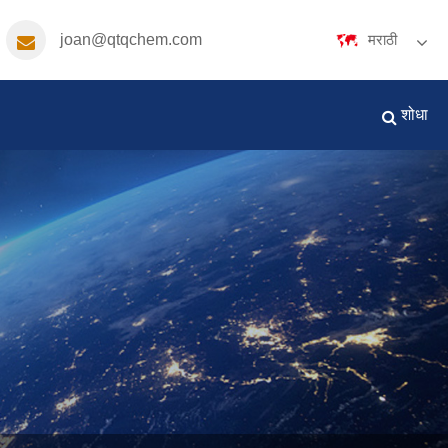
joan@qtqchem.com
मराठी
English
Español
Português
शोधा
русский
Français
日本語
Deutsch
tiếng Việt
Italiano
Nederlands
Polski
ภาษาไทย
한국어
Svenska
magyar
Malay
বাংলা ভাষার
Dansk
Suomi
हिन्दी
Pilipino
Türkçe
Gaeilge
العربية
Indonesia
Norsk‎
تمل