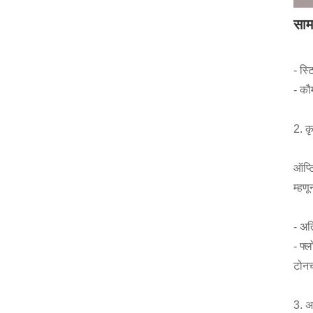
साम
- स्
- कौ
2. क
ऑप्ट
म्हणू
- अत
- फ्
टोनच
3. अ