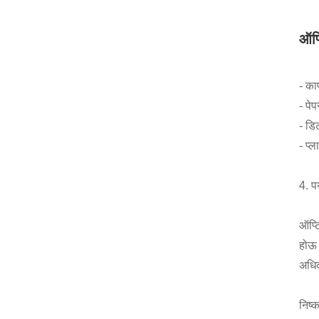
ऑप्
- का
- पे
- डि
- प्ल
4. प
ऑप्ट
होऊ 
अधिक
निष्कर