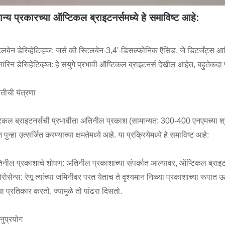
ान्य प्रकारच्या ऑप्टिकल ब्राइटनर्समध्ये हे समाविष्ट आहे:
टिलबेन डेरिव्हेटिव्ह्ज: जसे की स्टिलबेन-3,4'-डिसल्फोनिक ऍसिड, जे डिटर्जंट्स आणि
मारिन डेरिव्हेटिव्ह्ज: हे संयुगे प्रभावी ऑप्टिकल ब्राइटनर्स देखील आहेत, बहुतेकद
ृतीची यंत्रणा
िकल ब्राइटनर्सची प्रभावीता अतिनील प्रकाश (सामान्यत: 300-400 एनएमच्या श्रेण
न पुन्हा उत्सर्जित करण्याच्या क्षमतेमध्ये आहे. या प्रक्रियेमध्ये हे समाविष्ट आहे:
िनील प्रकाशाचे शोषण: अतिनील प्रकाशाच्या संपर्कात आल्यावर, ऑप्टिकल ब्राइटनर
लोरोसेन्स: रेणू त्यांच्या जमिनीवर परत येताच ते दृश्यमान निळ्या प्रकाशाच्या रूप
ा प्रतिकार करतो, ज्यामुळे तो पांढरा दिसतो.
नुप्रयोग