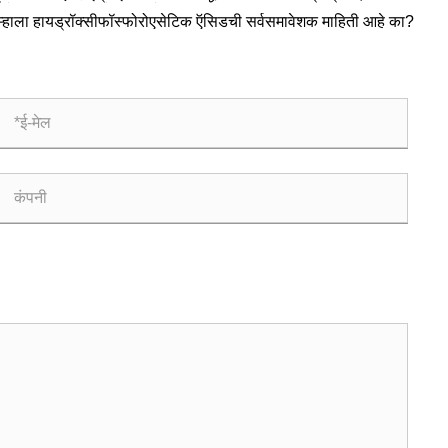
रलेला कच्चा माल कोणता आहे?
ुम्हाला हायड्रॉक्सीफॉस्फोरोएसेटिक ऍसिडची सर्वसमावेशक माहिती आहे का?