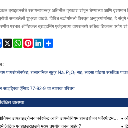
िकल ब्राइटनर्सचे रसायनशास्त्र अतिनील प्रकाश शोषून घेण्याच्या आणि दृश्यमान निळा
रीची समजलेली शुभ्रता वाढते. विविध उद्योगांमध्ये विस्तृत अनुप्रयोगांसह, हे संयुगे 
ावरणीय प्रभाव ऑप्टिकल ब्राइटनिंग एजंट्सच्या वापरामध्ये अधिक टिकाऊ पर्याय शो
Facebook
X
WhatsApp
Pinterest
LinkedIn
Share
ल :
यम पायरोफॉस्फेट, रासायनिक सूत्र Na₄P₂O₇ सह, सहसा पांढर्या स्फटिक पावडर
जल साइट्रिक ऍसिड 77-92-9 चा व्यापक परिचय
ंबंधित बातम्या
ोनियम डायहाइड्रोजन फॉस्फेट आणि डायमोनियम हायड्रोजन फॉस्फेटमधील
ऑ
 काय आहे?
लोकप
रिमेलिटिक एनहाइड्राइडचे मुख्य उपयोग काय आहेत?
ट